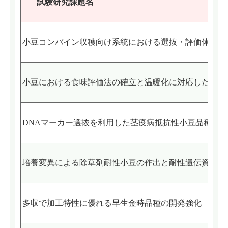
試験研究課題名
小豆コンバイン収穫向け系統における選抜・評価体系の
小豆における食味評価法の確立と温暖化に対応した系統
DNAマーカー選抜を利用した茎疫病抵抗性小豆品種の
培養変異による除草剤耐性小豆の作出と耐性遺伝資源の
多収で加工特性に優れる早生金時品種の開発強化