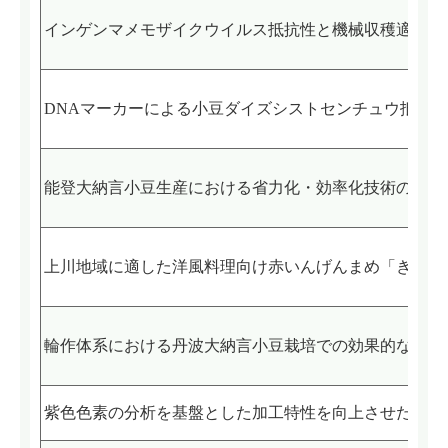
インゲンマメモザイクウイルス抵抗性と機械収穫適性を
DNAマーカーによる小豆ダイズシストセンチュウ抵抗
能登大納言小豆生産における省力化・効率化技術の確立
上川地域に適した洋風料理向け赤いんげんまめ「きたロ
輪作体系における丹波大納言小豆栽培での効果的な排水
紫色色素の分析を基盤とした加工特性を向上させた小豆