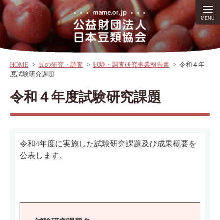
HOME
>
豆の研究・調査
>
試験・調査研究事業報告書
>
令和４年
度試験研究課題
令和４年度試験研究課題
令和4年度に実施した試験研究課題及び成果概要を
公表します。