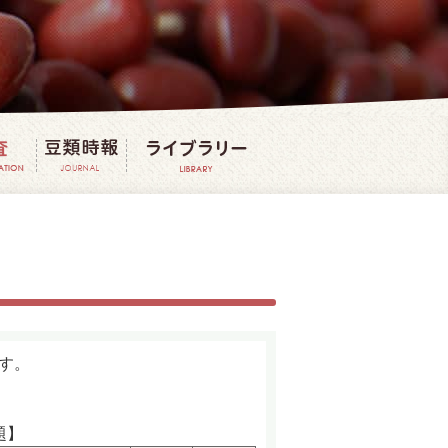
法
豆の研究・調査
豆類時報
豆ライブラリー
す。
題】