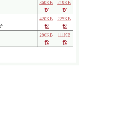
360KB
219KB
420KB
225KB
子
280KB
111KB