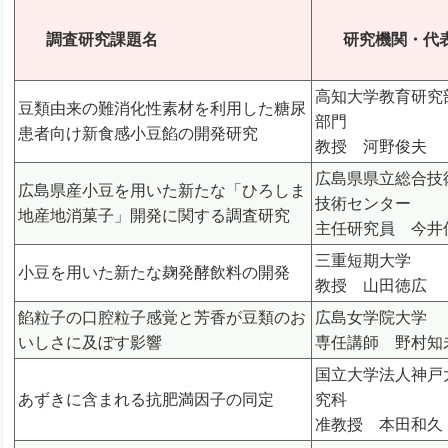
調査研究課題名
研究機関・代
高知大学教育研究
豆類由来の難消化性素材を利用した糖尿
部門
患者向け新食感小豆餡の開発研究
教授 河野俊夫
広島県県立総合技
広島県産小豆を用いた新たな「ひろしま
技術センター
地産地消菓子」開発に関する調査研究
主任研究員 今井
三重短期大学
小豆を用いた新たな麹発酵飲料の開発
教授 山田徳広
餡粒子の口腔粒子感覚と芳香が豆類のお
広島女学院大学
いしさに及ぼす影響
専任講師 野村知
国立大学法人神戸
あずきに含まれる抗肥満因子の同定
究科
准教授 本田和久