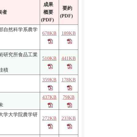
成果
要約
表者
概要
(PDF)
(PDF)
部自然科学系農学
678KB
189KB
術研究所食品工業
510KB
441KB
佳積
359KB
178KB
437KB
79KB
未
大学大学院農学研
272KB
233KB