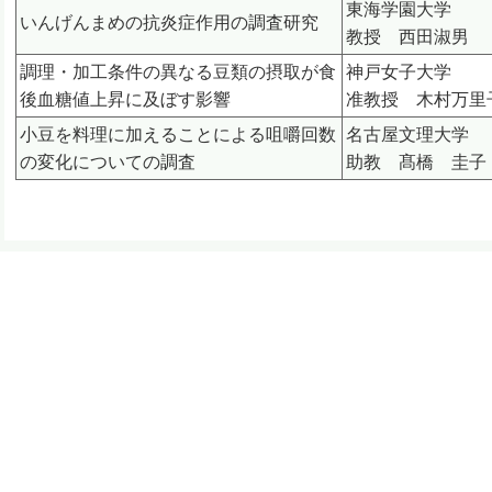
東海学園大学
いんげんまめの抗炎症作用の調査研究
教授 西田淑男
調理・加工条件の異なる豆類の摂取が食
神戸女子大学
後血糖値上昇に及ぼす影響
准教授 木村万里
小豆を料理に加えることによる咀嚼回数
名古屋文理大学
の変化についての調査
助教 髙橋 圭子