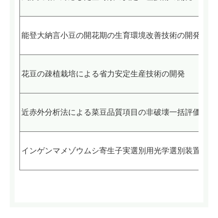
能登大納言小豆の開花期の生育環境改善技術の開発
花豆の疎植栽培による省力安定生産技術の開発
近赤外分析法による菜豆品質項目の非破壊一括評価法開
インゲンマメゾウムシ寄生子実選別用光学選別装置の開