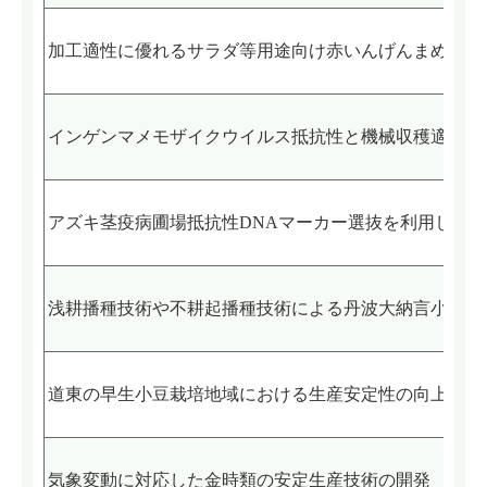
加工適性に優れるサラダ等用途向け赤いんげんまめの開
インゲンマメモザイクウイルス抵抗性と機械収穫適性を
アズキ茎疫病圃場抵抗性DNAマーカー選抜を利用した
浅耕播種技術や不耕起播種技術による丹波大納言小豆ほ
道東の早生小豆栽培地域における生産安定性の向上
気象変動に対応した金時類の安定生産技術の開発