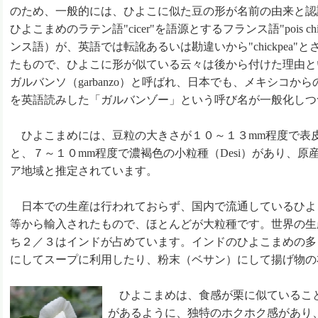
のため、一般的には、ひよこに似た豆の形が名前の由来と認
ひよこまめのラテン語"cicer"を語源とするフランス語"pois chi
ンス語）が、英語では転訛あるいは勘違いから"chickpea
たもので、ひよこに形が似ている云々は後から付けた理由と
ガルバンソ（garbanzo）と呼ばれ、日本でも、メキシコ
を英語読みした「ガルバンゾー」という呼び名が一般化しつ
ひよこまめには、豆粒の大きさが１０～１３mm程度で表皮の
と、７～１０mm程度で濃褐色の小粒種（Desi）があり、
ア地域と推定されています。
日本での生産は行われておらず、国内で流通しているひよ
等から輸入されたもので、ほとんどが大粒種です。世界の生
ち２／３はインドが占めています。インドのひよこまめの多
にしてスープに利用したり、粉末（ベサン）にして揚げ物の
ひよこまめは、食感が栗に似ているこ
があるように、独特のホクホク感があり