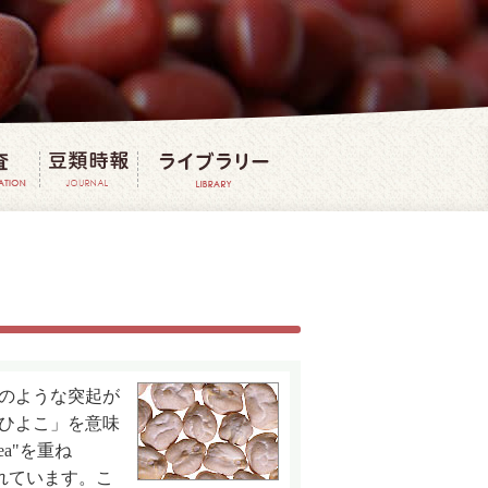
法
豆の研究・調査
豆類時報
豆ライブラリー
のような突起が
ひよこ」を意味
ea"を重ね
ばれています。こ