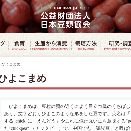
豆クッキング
豆で食育
豆の生産から消費
豆の栽培方
ひよこまめ
ひよこまめ
ひよこまめは、豆粒の臍の近くによく目立つ鳥のくちばし
あり、文字どおりひよこのような形をした豆です。英名は「
する"chick"に「えんどう」やこれに似た丸い豆を意味する"p
た"chickpea" （チックピー）で、中国でも「鶏児豆」と呼