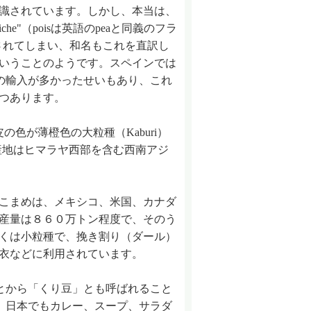
識されています。しかし、本当は、
che"（poisは英語のpeaと同義のフラ
"とされてしまい、和名もこれを直訳し
いうことのようです。スペインでは
からの輸入が多かったせいもあり、これ
つあります。
色が薄橙色の大粒種（Kaburi）
原産地はヒマラヤ西部を含む西南アジ
こまめは、メキシコ、米国、カナダ
産量は８６０万トン程度で、そのう
くは小粒種で、挽き割り（ダール）
衣などに利用されています。
とから「くり豆」とも呼ばれること
、日本でもカレー、スープ、サラダ