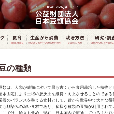
豆クッキング
豆で食育
豆の生産から消費
豆の栽培方
豆の種類
豆類は、人類が穀類に次いで最も古くから食用栽培した植物と
窒素固定により土壌の肥沃土を維持・向上させることのできる
栄養のバランスを整える食材として、昔から世界中で大きな役
ても馴染みの深い食材であり、多様な種類の豆類が利用されて
ここでは、輸入も含め、現在、日本国内で流通している主な豆