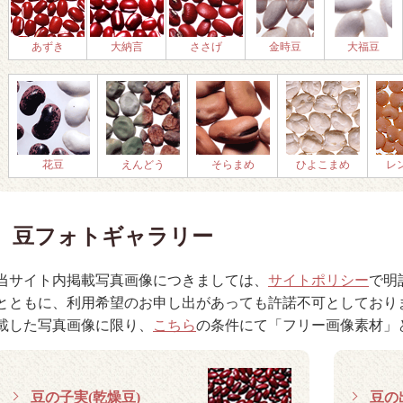
あずき
大納言
ささげ
金時豆
大福豆
花豆
えんどう
そらまめ
ひよこまめ
レ
豆フォトギャラリー
当サイト内掲載写真画像につきましては、
サイトポリシー
で明
とともに、利用希望のお申し出があっても許諾不可としており
載した写真画像に限り、
こちら
の条件にて「フリー画像素材」
豆の子実(乾燥豆)
豆の