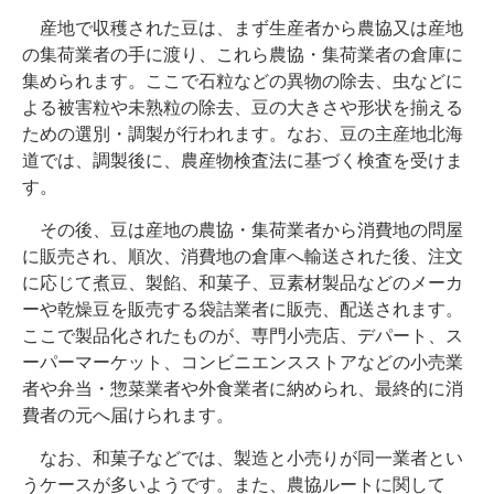
産地で収穫された豆は、まず生産者から農協又は産地
の集荷業者の手に渡り、これら農協・集荷業者の倉庫に
集められます。ここで石粒などの異物の除去、虫などに
よる被害粒や未熟粒の除去、豆の大きさや形状を揃える
ための選別・調製が行われます。なお、豆の主産地北海
道では、調製後に、農産物検査法に基づく検査を受けま
す。
その後、豆は産地の農協・集荷業者から消費地の問屋
に販売され、順次、消費地の倉庫へ輸送された後、注文
に応じて煮豆、製餡、和菓子、豆素材製品などのメーカ
ーや乾燥豆を販売する袋詰業者に販売、配送されます。
ここで製品化されたものが、専門小売店、デパート、ス
ーパーマーケット、コンビニエンスストアなどの小売業
者や弁当・惣菜業者や外食業者に納められ、最終的に消
費者の元へ届けられます。
なお、和菓子などでは、製造と小売りが同一業者とい
うケースが多いようです。また、農協ルートに関して