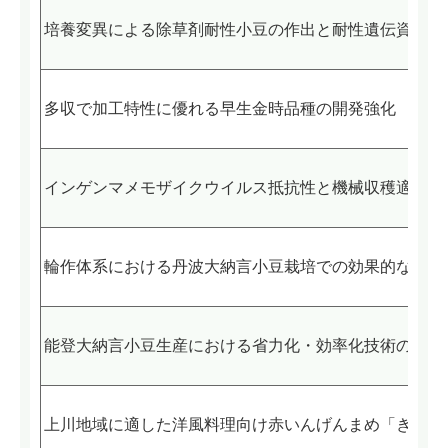
培養変異による除草剤耐性小豆の作出と耐性遺伝資源の
多収で加工特性に優れる早生金時品種の開発強化
インゲンマメモザイクウイルス抵抗性と機械収穫適性を
輪作体系における丹波大納言小豆栽培での効果的な排水
能登大納言小豆生産における省力化・効率化技術の確立
上川地域に適した洋風料理向け赤いんげんまめ「きたロ