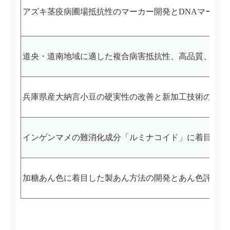
アズキ茎疫病圃場抵抗性のマーカー開発とDNAマーカ
道央・道南地域に適した複合病害抵抗性、高品質、多収
兵庫県産大納言小豆の硬実性の改善と新加工技術の開発
インゲンマメの難消化成分「ルミナコイド」に着目した
加糖あん色に着目した製あん方法の開発とあん色評価法