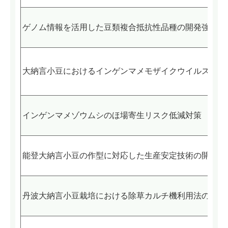
ゲノム情報を活用した豆類複合抵抗性品種の開発強化
大納言小豆におけるインゲンマメモザイクウイルス病抵
インゲンマメゾウムシのほ場寄生リスク低減対策
能登大納言小豆の作型に対応した生産安定技術の開発
丹波大納言小豆栽培における除草カルチ機利用法の確立