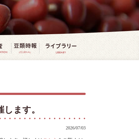
法
豆の研究・調査
豆類時報
豆ライブラリー
催します。
2026/07/03