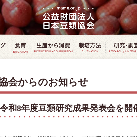
豆クッキング
豆で食育
豆の生産から消費
豆の栽培方
協会からのお知らせ
令和8年度豆類研究成果発表会を開