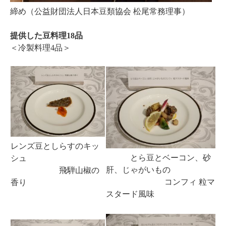
締め（公益財団法人日本豆類協会 松尾常務理事）
提供した豆料理18品
＜冷製料理4品＞
レンズ豆としらすのキッ
とら豆とベーコン、砂
シュ
肝、じゃがいもの
飛騨山椒の
コンフィ 粒マ
香り
スタード風味