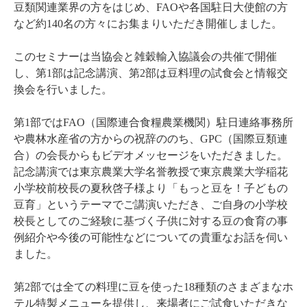
豆類関連業界の方をはじめ、FAOや各国駐日大使館の方
など約140名の方々にお集まりいただき開催しました。
このセミナーは当協会と雑穀輸入協議会の共催で開催
し、第1部は記念講演、第2部は豆料理の試食会と情報交
換会を行いました。
第1部ではFAO（国際連合食糧農業機関）駐日連絡事務所
や農林水産省の方からの祝辞ののち、GPC（国際豆類連
合）の会長からもビデオメッセージをいただきました。
記念講演では東京農業大学名誉教授で東京農業大学稲花
小学校前校長の夏秋啓子様より「もっと豆を！子どもの
豆育」というテーマでご講演いただき、ご自身の小学校
校長としてのご経験に基づく子供に対する豆の食育の事
例紹介や今後の可能性などについての貴重なお話を伺い
ました。
第2部では全ての料理に豆を使った18種類のさまざまなホ
テル特製メニューを提供し、来場者にご試食いただきな