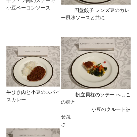
牛フィレ肉のステーキ
小豆ベーコンソース
円盤餃子 レンズ豆のカレ
ー風味ソースと共に
牛ひき肉と小豆のスパイ
帆立貝柱のソテー へしこ
スカレー
の糠と
小豆のクルート被
せ焼
き