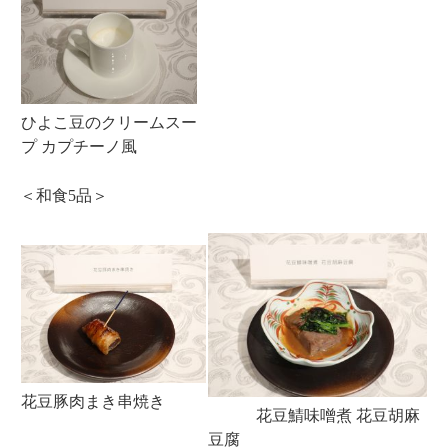
ひよこ豆のクリームスー
プ カプチーノ風
＜和食5品＞
花豆豚肉まき串焼き
花豆鯖味噌煮 花豆胡麻
豆腐