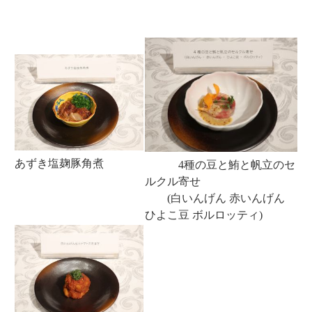
あずき塩麹豚角煮
4種の豆と鮪と帆立のセ
ルクル寄せ
(白いんげん 赤いんげん
ひよこ豆 ボルロッティ)