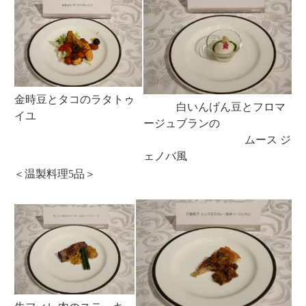
金時豆とタコのラタトゥ
白いんげん豆とフロマ
イユ
ージュブランの
ムース ジ
ェノバ風
＜温製料理5品＞